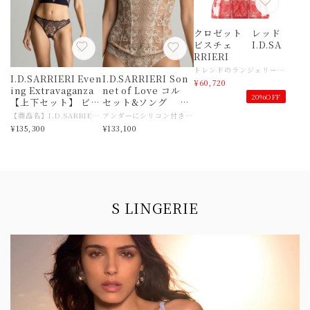
クロゼット レッド
ビスチェ I.D.SA
RRIERI
トレンドのランジェリーデザイン ビスチェ お気に入りのパンツとヒールを合わせれば、 他にはないスタイルが完成します。 IDサリエリのビスチェは、あなた次第でいろいろな楽しみ方ができます！ 日本入荷が極めて少ない芸術品です。 貴重なランジェリーをご堪能ください♡ こちらのブランド一覧はこちら https://www.slingerie.shop/categories/2175404 【商品名】 I.D. SARRIERI クロゼット ストラップレスビスチェ ★背中に滑り止めシリコンがついています♡ お肌が敏感な際は、お避けくださいませ♡ 【サイズ】ヨーロッパ サリエリ XSサイズ ・サリエリ ビスチェ XSサイズ アンダー７０BC、６５CD 日本サイズ目安 ７０BC ６５CD目安 【素材】ポリエステル、ナイロン、シルク、ポリウレタン 【色】レッド 【ご注意事項】 モニターの発色の具合によって実際のものと色が異なる場合がございます 【その他商品説明】 ハイファッションランジェリーを確立したルーマニア発、イギリス拠点の高級ランジェリー ブランド。 有名映画での露出や、ハリウッドセレブが誌面を飾る際に纏うことも多く、 女性デザイナー発の『洗練されたランジェリー』は世界各国で唯一無二の世界観を創り出しています。 目を惹く官能性、女性とランジェリーの関係性を、ラグジュアリーに表現したブランド。 1992年にルーマニアで誕生したI.D.SARRIERI（アイ ディ サリエリ）、 デザイナーのユリア ダブリンは、スタイリッシュで繊細なファッション性が高いランジェリーブランドを若くして立ち上げました。 ランジェリーとは女性を洗練するもの・・という強い信念を掲げて、モードでラグジュアリーなコレクションをランジェリー、ラウンジウェアー、ビーチウェアーにも発表しています。 I.D.SARRIERIのランジェリーの特徴は、洗練されたお洒落なデザインですが、身に着けた時の肌にやさしい着けごこちの良さで、女性を虜にするランジェリーです。 特にメイン素材のサテンシルクは、光沢感の美しさだけでなく、シルクならではの肌に優しい着け心地に、女性たちは魅了されます。 またどのランジェリーを見ても、思わず感嘆の声を上げてしまうのは、プレタポルテのコレクションを見ているような、今までの下着の概念を超えたモードなランジェリーだからです。
I.D.SARRIERI Even
I.D.SARRIERI Son
¥60,720
ing Extravaganza
net of Love コル
20%OFF
【上下セット】 ビス
セット&ソング Li
チェブラ＆ショーツ
ght Gold
【商品名】I.D.SARRIERI Evening Extravaganza ビスチェブラ＆ショーツ 【サイズ】ヨーロッパ サリエリ ブラジャー３２C＆ショーツXS（0） ・サリエリ ブラ ３２C（70C・85C）➡日本サイズ目安 ７０CD アンダー６８〜７２、トップ86〜88 ・ショーツXS（０・３６）➡日本サイズ目安 Mサイズ ヒップ ８５〜８９ 【素材】 【色】Deep Bleumarine 【ご注意事項】 モニターの発色の具合によって実際のものと色が異なる場合がございます 【その他商品説明】 ハイファッションランジェリーを確立したルーマニア発、イギリス拠点の高級ランジェリー ブランド。 有名映画での露出や、ハリウッドセレブが誌面を飾る際に纏うことも多く、 女性デザイナー発の『洗練されたランジェリー』は世界各国で唯一無二の世界観を創り出しています。 目を惹く官能性、女性とランジェリーの関係性を、ラグジュアリーに表現したブランド。 1992年にルーマニアで誕生したI.D.SARRIERI（アイ ディ サリエリ）、 デザイナーのユリア ダブリンは、スタイリッシュで繊細なファッション性が高いランジェリーブランドを若くして立ち上げました。 ランジェリーとは女性を洗練するもの・・という強い信念を掲げて、モードでラグジュアリーなコレクションをランジェリー、ラウンジウェアー、ビーチウェアーにも発表しています。 I.D.SARRIERIのランジェリーの特徴は、洗練されたお洒落なデザインですが、身に着けた時の肌にやさしい着けごこちの良さで、女性を虜にするランジェリーです。 特にメイン素材のサテンシルクは、光沢感の美しさだけでなく、シルクならではの肌に優しい着け心地に、女性たちは魅了されます。 またどのランジェリーを見ても、思わず感嘆の声を上げてしまうのは、プレタポルテのコレクションを見ているような、今までの下着の概念を超えたモードなランジェリーだからです。
アンダーにシリコン付きのため、お肌が敏感な際はお避けくださいませ。 【商品名】 I.D.SARRIERI Sonnet of Love コルセット&ソング 【サイズ】ヨーロッパ サリエリ コルセット３２B＆タンガXS（0） ・サリエリ ブラ ３２B（70B・85B）➡日本サイズ目安 ７０BC 目安 アンダー６８〜７２、トップ８４〜８６目安 ・タンガXS（０・３６）➡日本サイズ目安 Mサイズ ヒップ ８５〜８９目安 【素材】ナイロン、ポリエステル、ポリウレタン、その他 【色】ライトゴールド 【ご注意事項】 モニターの発色の具合によって実際のものと色が異なる場合がございます 【その他商品説明】 ハイファッションランジェリーを確立したルーマニア発、イギリス拠点の高級ランジェリー ブランド。 有名映画での露出や、ハリウッドセレブが誌面を飾る際に纏うことも多く、 女性デザイナー発の『洗練されたランジェリー』は世界各国で唯一無二の世界観を創り出しています。 目を惹く官能性、女性とランジェリーの関係性を、ラグジュアリーに表現したブランド。 1992年にルーマニアで誕生したI.D.SARRIERI（アイ ディ サリエリ）、 デザイナーのユリア ダブリンは、スタイリッシュで繊細なファッション性が高いランジェリーブランドを若くして立ち上げました。 ランジェリーとは女性を洗練するもの・・という強い信念を掲げて、モードでラグジュアリーなコレクションをランジェリー、ラウンジウェアー、ビーチウェアーにも発表しています。 I.D.SARRIERIのランジェリーの特徴は、洗練されたお洒落なデザインですが、身に着けた時の肌にやさしい着けごこちの良さで、女性を虜にするランジェリーです。 特にメイン素材のサテンシルクは、光沢感の美しさだけでなく、シルクならではの肌に優しい着け心地に、女性たちは魅了されます。 またどのランジェリーを見ても、思わず感嘆の声を上げてしまうのは、プレタポルテのコレクションを見ているような、今までの下着の概念を超えたモードなランジェリーだからです。
¥135,300
¥133,100
Information
S LINGERIE