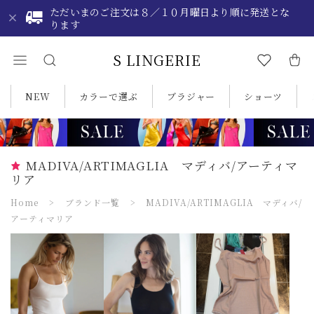
ただいまのご注文は８／１０月曜日より順に発送とな
ります
S LINGERIE
NEW
カラーで選ぶ
ブラジャー
ショーツ
MADIVA/ARTIMAGLIA マディバ/アーティマ
リア
Home
ブランド一覧
MADIVA/ARTIMAGLIA マディバ/
アーティマリア