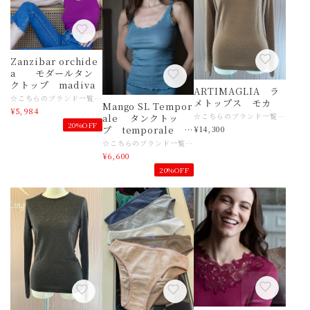
Zanzibar orchide
a モダールタン
クトップ madiva
ARTIMAGLIA ラ
☆こちらのブランド一覧はこちら https://www.slingerie.shop/categories/6206266 【商品名】MADIVA Zanzibar orchidea モダールタンクトップ 【サイズ】XS/Sサイズ 日本Mサイズ目安 【素材】マイクロモダール、ライクラ 【色】オーキッド 【ご注意事項】 モニターの発色の具合によって実際のものと色が異なる場合がございます。 【その他商品説明】 1953年にイタリアのウール生産の中心地であるビエラで創業。イタリアならではのデザイン、クオリティーの高さが人気でたくさんの方に愛されているインナーブランド MADIVAです。 伸縮性に富むニット製品を得意とし、保温性・放湿性に優れたシルクウールのアイテムが特に絶大な人気を誇ります。 最高級レースとの組み合わせで、より華やかで氣品のある女性らしさも引き立たせてくれます。 ARTIMAGLIAは、MADIVAのファッショナブルなセカンドブランドです。 シーズンごとに変わるArtimagliaコレクションのファッショナブルなコレクションには 特に高級素材が使用されています。 メリノウールとマルベリーシルクに、ヨーロッパ産の上質なレースを組み合わせ、時代を超越した美しさ、用途の広さ、そしてワードローブに欠かせない上質なウェアを生み出しています
メトップス モカ
Mango SL Tempor
¥5,984
☆こちらのブランド一覧はこちら https://www.slingerie.shop/categories/6206266 【商品名】ARTIMAGLIA ラメトップス 【サイズ】３サイズ 日本Mサイズ〜Lサイズ目安 ☆サイズ感がご不明な場合は、どうぞ店舗へお問い合わせくださいませ 【素材】レーヨン、ナイロン、ポリウレタン 【色】モカ 【ご注意事項】 モニターの発色の具合によって実際のものと色が異なる場合がございます。 【その他商品説明】 1953年にイタリアのウール生産の中心地であるビエラで創業。イタリアならではのデザイン、クオリティーの高さが人気でたくさんの方に愛されているインナーブランド MADIVAです。 伸縮性に富むニット製品を得意とし、保温性・放湿性に優れたシルクウールのアイテムが特に絶大な人気を誇ります。 最高級レースとの組み合わせで、より華やかで氣品のある女性らしさも引き立たせてくれます。 ARTIMAGLIAは、MADIVAのファッショナブルなセカンドブランドです。 シーズンごとに変わるArtimagliaコレクションのファッショナブルなコレクションには 特に高級素材が使用されています。 メリノウールとマルベリーシルクに、ヨーロッパ産の上質なレースを組み合わせ、時代を超越した美しさ、用途の広さ、そしてワードローブに欠かせない上質なウェアを生み出しています
ale タンクトッ
20%OFF
¥14,300
プ temporale ３
サイズ madiva
☆こちらのブランド一覧はこちら https://www.slingerie.shop/categories/6206266 【商品名】MADIVA Mango SL Temporale タンクトップ 【サイズ】3サイズ 日本M〜Lサイズ目安 【素材】コットン 【色】temporale 【ご注意事項】 モニターの発色の具合によって実際のものと色が異なる場合がございます。 【その他商品説明】 1953年にイタリアのウール生産の中心地であるビエラで創業。イタリアならではのデザイン、クオリティーの高さが人気でたくさんの方に愛されているインナーブランド MADIVAです。 伸縮性に富むニット製品を得意とし、保温性・放湿性に優れたシルクウールのアイテムが特に絶大な人気を誇ります。 最高級レースとの組み合わせで、より華やかで氣品のある女性らしさも引き立たせてくれます。 ARTIMAGLIAは、MADIVAのファッショナブルなセカンドブランドです。 シーズンごとに変わるArtimagliaコレクションのファッショナブルなコレクションには 特に高級素材が使用されています。 メリノウールとマルベリーシルクに、ヨーロッパ産の上質なレースを組み合わせ、時代を超越した美しさ、用途の広さ、そしてワードローブに欠かせない上質なウェアを生み出しています
¥6,600
20%OFF