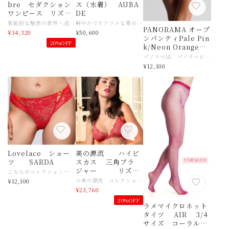
bre セダクション
ス（水着） AUBA
ワンピース リズ
DE
シャルメル
官能的な魅惑の世界へ逃避行 リズ・シャルメルと一緒に神秘的な愛に溢れた熱帯雨林を征服しに行きましょう♡ 熱帯植物のモチーフと華やかな色とりどりの花々、 アニマルモチーフをあしらったラグジュアリーな水着が、 平凡な日常から真の地上の楽園へとエレガントに誘います。 エシャペリブレコレクションで、未知を発見する真の冒険を体験して。 ☆水着 Echappée Tropicコレクション一覧はこちら https://www.slingerie.shop/categories/6415136 シルエットを整え、洗練させるワンピース水着。 高級マイクロファイバーをプリントしたバックレススタイルで 前身頃は総裏地付き。 バスト下はゴムでサポート。フロントは深いVネックラインで、 ゴールドの小さなビーズがあしらわれた細いストラップでホールドされています。 ストラップの先端にはスパゲッティ・タイとゴールドのビーズがあしらわれています。 あなたを地上の楽園へと誘うワンピース水着♡ トロピカルな植物プリント、カラフルな花々、アニマルモチーフの完璧な組み合わせが、 あなたを真の夏の冒険へと駆り立てるでしょう。 エシャペリブレ水着で未知なる世界を発見しましょう♡ アンダーワイヤーなしのノンパデッドカップ。 高めのトライアングルカットがバストの自然な形を強調します。 カップ下の幅広ゴムでバストを優しくサポート ハイカットのヒップが脚を長く見せます。 深いバックネックラインは背中を完全にフリーにし、 完璧な日焼けを演出。 センターシームでフィット感抜群 水着の前身頃には裏地が施されているので、着心地がよく、透けにくく 水着の生地は速乾性に優れています♡ 【商品名】リズシャルメル 水着Echappée Libre セダクションワンピース 【サイズ】フランスサイズ １サイズ 日本サイズ目安 １→アンダー７０目安 ☆サイズ感がご不明な場合は、どうぞ店舗へお問い合わせくださいませ 国産目安より、少しゆったりめです。 【素材】ナイロン、ポリウレタン、ポリエステル 【色】 Echappée Tropic 【ご注意事項】 インポート商品になりますので少しゆったりめです。 モニターの発色の具合によって実際のものと色が異なる場合がございます。 お洗濯によって色落ちする場合があります。単品でお洗濯をお勧めしてます 【その他商品説明】 フランスを代表する一流ブランド 【リズシャルメル】 目を見張るほどに繊細なレースは高貴な印象とステイタスを演出。 リズ シャルメル社は 1953 年にフランス第三の都市リヨンに創業しました。 商標である LISE CHARMEL(リズ シャルメル)の CHARMEL はフランス語の CHARME(シャルム:魅力、英語のチャーム)から生まれた造語。 LISE は創業者の愛する女性の名前でした。(彼女は創業者の夫人となりました) 1975 年に現在の社長である JacquesDAUMAL が経営者となりました。 以来現在に至るまでクリエイティブで着け心地がよく、 洗練されてエレガントでありながら手の届く範囲の価格帯の商品を提供すべく、 努力を重ねてきました。 フランスのオートクチュールの伝統に裏打ちされた高度な縫製テクニックに加えて、 常にモードの流れを意識し、 アウターの流行に連動したカラー、ショーツのカット、デザインを取り入れています。 パリのギャラリーラファイエット、プランタンデパートでは、 常に売上の 1、2 位を占めるフランスを代表するブランドです。 フランス国内での売上の 30%以上は男性によるものです。 バレンタインやクリスマスシーズンには多くの男性が パートナーの女性にリズシャルメルを贈っています。 プロフェッショナルの間でシャルメルが評価されているのは、 レースの開発力と細かいディテールに及ぶデザイン力です。 豪華なギピュールストレッチレース、モチーフの大きな多色使いのブロードレース、 プリントのマイクロチュールの上に刺繍したものなど、常に新しい表現を目指しています。 ショーツやストリングスのバック部分に至るまでデザイナーの細心の注意が払われています。 ヨーロッパの女性向けの下着メーカーとしては最大数のデザイナーを抱えています。 ブラジャー、ショーツ類とお揃いのスリップ、キャミソールなどのランジェリー、 部屋着、ニット類など幅広い商品を提案しています。
鮮やかでカラフルな夏のスタイル！ 「Sun Pop」は、トレンドのシルエットと鮮やかなカラーが見事に融合し、 爽やかで大胆な夏を約束します。 グラフィックなデザインが輝きを演出する一方、リブ編みのラインが力強くモダンなスタイルを生み出しています。 アシンメトリーなカットアウトとシャープなチェーンジュエリーのディテールが、このラインならではの個性を際立たせ、洗練された上品な印象を加えています。 「サン・ポップ」は、夏のランジェリーの真髄そのものスイムコレクション！ あなたの夏のワードローブを確実に引き立てる、きらめきのアクセントです。 特長 ● フラットでコントラストの効いたリブ編みが、トレンディなシルエットを演出 ● 力強いグラフィックカット ● 精巧に彫り込まれたシグネチャージュエリーが、フェミニンなアクセントを添える サンポップのアシンメトリー水着（コーラル）は、大胆でモダンな印象を与えます。アシンメトリーなカットが肩のラインを優雅に引き立て、リブ編みの生地とチェーンジュエリーが洗練されたディテールを添えています。 グラフィックなアシンメトリーデザイン モダンなリブ編みの生地 快適なフィット感 シグネチャーのチェーンジュエリー 【商品名】 AUBADE Sun Pop ワンピース（水着） 【サイズ】AUサイズ Sサイズ 日本サイズ目安 Mサイズ目安 【素材】 裏地：ポリエステル85％、エラスタン15％ ニット生地：ポリアミド90％、エラスタン10％ 【色】コーラル 【ご注意事項】 モニターの発色の具合によって実際のものと色が異なる場合がございます。 【その他のブランド紹介】 フランスでは、“オーバドゥをつけた女性はランクアップする”という逸話が生まれるほど、 世界中の女性に愛されるＡＵＢＡＤＥ。 自立した女性をイメージし、 ＡＵＢＡＤＥを纏った女性にもたらす自信により、男性を誘惑の世界へと誘う。 コルセットからスタートしたＡＵＢＡＤＥは、人工的につくりあげた窮屈な補正機能をなくし、ランジェリーは魅惑を引き立たせる正真正銘の武器、の世界観をつくりました。 コルセットのスタートからの知識を大いに生かし、 補正のフィッティング力が備わっているのも、こちらのブランドの特徴です。 “ブラとショーツのカラーを合わせることを提案した最初のランジェリーブランド” とも、言われています♡ 80年代にダンスの世界観からインスパイアされ、最も小さな作品・・タンガをつくり、 またたくまに世の中にタンガ、（日本のＴバック）は広まります。 オーバドゥは、いつも“愛の技法”をコンセプトにしています。 女性にとって最大限魅惑的になるためのゴールは、 自分自身の身体的魅力を高めて、女性らしさを表現、ロマンティックで挑発的、 繊細で大胆であること。 男性にとってのゴールは、自らがパートナーの官能とユーモラスなゲームの犠牲者になること。 纏う人、そしてその纏ったランジェリーを見れる人、どちらにも歓びをもたらすランジェリーがＡＵＢＡＤＥなのです♡
PANORAMA オープ
¥34,320
¥50,600
ンパンティPale Pin
20%OFF
k/Neon Orangeメ
ゾンクローズ
パノラマは、パノラマビューのように縁取られた超軽量ランジェリーで構成されています。肌に溶け込む柔らかなパステルカラー、締め付けずに形を整えるシャープで鮮やかな輪郭。フィルターなし―隠すものなく、裸の感覚を自由に味わえる。親密さを360度見つめる。 透明なパステルカラーのチュールを使用したオープンブリーフ。超薄型蛍光エラスティックがアクセント。軽やかさを増す、当社シグネチャーのハート型バックカット。前面には浮き彫りのメゾン・クロースロゴ。完全な透明感のためにコットン裏地なし。 パノラマコレクション 広角ショットを描くように繊細に構成されています。開放的で繊細、肌と想像力が呼吸できるように計算されています。パノラマビューのように縁取られた、超軽量 PANORAMAは、広角ショットを描くようにランジェリーを構成する 開放的で繊細、肌と想像力が呼吸できるように計算されたデザイン。 超軽量のショーツは、パノラマ風景のように縁取られる。親密さに注がれる360度の視線。 肌に溶け込むパステルカラー、くっきりとした明るい輪郭が、締め付けずに縁取る。その効果は繊細で、グラフィックで、絵画的とも言える。裾は開放的に、何も隠さず、自由を感じる選択をあなたに委ねる。縁取られた愛撫。軽やかな地平線。 PANORAMAコレクション一覧はこちら https://www.slingerie.shop/categories/7172324 【商品名】メゾンクローズ オープンパンティ Pale Pink/Neon Orange 【サイズ】メゾンクローズ Sサイズ 日本サイズ目安 ・Sサイズ→日本M〜Lサイズ目安 ☆サイズ感がご不明な場合は、どうぞ店舗へお問い合わせくださいませ 【素材】ナイロン、ポリウレタン 【色】Pale Pink/Neon Orange 【ご注意事項】 インポート商品になりますので少しゆったりめです。 モニターの発色の具合によって実際のものと色が異なる場合がございます。 【その他商品説明】 2006年創業 大胆さを日常的に愛用するメゾン・クローズ 繊細さで、官能性を開示し、 削ぎ落とされた生地と研ぎ澄まされた形が融合し、 独創的な縫い目が傑作を織り成し、 豊かな味わいの中で、フランス流の誘惑を称える美学が花開くランジェリーブランド 枠にはめられた決まりごとや、 何時何分が何を意味するのかに とらわれることない世界 肌に彫刻を施すかのように、独自のボディアートで生み出されています
¥12,100
Lovelace ショー
美の源流 ハイビ
ツ SARDA
スカス 三角ブラ
ジャー リズ
こちらのコレクション一覧はこちら https://www.slingerie.shop/categories/6537689 【商品名】SARDA Lovelace ショーツ 【サイズ】サルダ XS（３６）サイズ 日本サイズ目安 Mサイズ目安 ☆サイズ感がご不明な場合は、どうぞ店舗へお問い合わせくださいませ 国産目安より、少しゆったりめです。 【素材】ナイロン、ポリウレタン 【色】ハイビスカス 【ご注意事項】 インポート商品になりますので少しゆったりめです。 モニターの発色の具合によって実際のものと色が異なる場合がございます。 【その他商品説明】2024年にブランド名を「Andrés Sardá」から「Sarda」へと変更。 これまでのクラシックな高級感を維持しながらも、 よりエッジの効いたモダンで新たな世代をも 魅了するクリエイティビティへと進化を遂げています。 ✴︎SARDAの前身 アンドレサルダのブランド紹介ブログはこちら https://ameblo.jp/slingerie/entry-12640649165.html 男性の視線ではなく、女性自身のために Sardaの最も核となる哲学は、 「男性を喜ばせるためではなく、 女性が自分自身に自信を持ち、美しく、パワフルであるために服を纏う」 という姿勢です。 Be Bold. Be Daring. Be Sarda. ブランドが掲げるこのスローガンの通り、 妥協しない自立した女性のジャーニー（人生）を祝福し、 そのパワーを点火するためのデザインを追求し続けています。 サステナビリティへのこだわりファストファッションとは一線を画し、 原材料の75%を西ヨーロッパから調達。 職人技による長持ちする品質と、環境に配慮した社会的責任を重視しています
シャルメル
☆美の源流 コレクション一覧はこちら https://www.slingerie.shop/categories/5707584 生命力に満ち暖かなカラーで肌を照らすハイビスカラーが登場♡ モダンで洗練された女性を表現するためにデザインされた煌びやかなライン。 花柄はコード糸と虹色の糸で強調され、浮き彫りと輝きの効果を生み出しています。 ベースの繊細なチュールから透ける肌の美しさが、非常に魅力的で控えめな誘惑をもたらします。 純愛の泉♡ 最も美しいランジェリーで愛を謳歌しましょう。リズ・シャルメルは、魔力、柔らかさ、軽やかさに満ちたロマンティックな官能のシンボル。上質なチュールに施された繊細な花々の豪華な刺繍と輝きが、ピュアな美しさで肌を照らします。魔法にかけられたように花開きます パッドなしのブラが花びらの儚さを纏う。繊細なチュール、繊細な光沢を放つサテン糸で施されたイタリアン・フラワー刺繍、女性らしい曲線を優しい神秘で包み込みます。 【商品名】リズシャルメル 美の源流 三角ブラジャー （パット／ワイヤー無し、一枚布ブラです） フロントホック 【サイズ】フランス Sサイズ 日本サイズ目安 Sサイズ→アンダー７０目安、バスト７２〜８０目安 ☆サイズ感がご不明な場合は、どうぞ店舗へお問い合わせくださいませ 国産目安より、少しゆったりめです。 【素材】ナイロン、ポリエステル、ポリウレタン、コットン 【色】ハイビスカス 【ご注意事項】 インポート商品になりますので少しゆったりめです。 モニターの発色の具合によって実際のものと色が異なる場合がございます。 【その他商品説明】 フランスを代表する一流ブランド 【リズシャルメル】 目を見張るほどに繊細なレースは高貴な印象とステイタスを演出。 リズ シャルメル社は 1953 年にフランス第三の都市リヨンに創業しました。 商標である LISE CHARMEL(リズ シャルメル)の CHARMEL はフランス語の CHARME(シャルム:魅力、英語のチャーム)から生まれた造語。 LISE は創業者の愛する女性の名前でした。(彼女は創業者の夫人となりました) 1975 年に現在の社長である JacquesDAUMAL が経営者となりました。 以来現在に至るまでクリエイティブで着け心地がよく、 洗練されてエレガントでありながら手の届く範囲の価格帯の商品を提供すべく、 努力を重ねてきました。 フランスのオートクチュールの伝統に裏打ちされた高度な縫製テクニックに加えて、 常にモードの流れを意識し、 アウターの流行に連動したカラー、ショーツのカット、デザインを取り入れています。 パリのギャラリーラファイエット、プランタンデパートでは、 常に売上の 1、2 位を占めるフランスを代表するブランドです。 フランス国内での売上の 30%以上は男性によるものです。 バレンタインやクリスマスシーズンには多くの男性が パートナーの女性にリズシャルメルを贈っています。 プロフェッショナルの間でシャルメルが評価されているのは、 レースの開発力と細かいディテールに及ぶデザイン力です。 豪華なギピュールストレッチレース、モチーフの大きな多色使いのブロードレース、 プリントのマイクロチュールの上に刺繍したものなど、常に新しい表現を目指しています。 ショーツやストリングスのバック部分に至るまでデザイナーの細心の注意が払われています。 ヨーロッパの女性向けの下着メーカーとしては最大数のデザイナーを抱えています。 ブラジャー、ショーツ類とお揃いのスリップ、キャミソールなどのランジェリー、 部屋着、ニット類など幅広い商品を提案しています。
¥12,100
¥23,760
20%OFF
ラメマイクロネット
タイツ AIR 3/4
サイズ コーラル