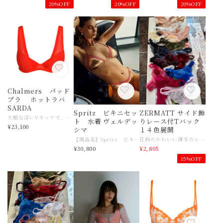
20%OFF
20%OFF
20%OFF
Chalmers パッド
ブラ ホットラバ
SARDA
Spritz ビキニセッ
ZERMATT サイド飾
大胆な深いVネックで、いつだって完璧なデコルテを演出。 適度な透け感で一日中快適、チャルマーズはあなたが求める全てを叶える ——どんな場所へも連れて行ってくれるデザイン。 こちらのコレクション一覧はこちら https://www.slingerie.shop/categories/6975510 【商品名】SARDA Chalmers パッドブラジャー 【サイズ】サルダ ７０C（８５C/32C）サイズ 日本サイズ目安 ７０CDサイズ目安 ☆サイズ感がご不明な場合は、どうぞ店舗へお問い合わせくださいませ 国産目安より、少しゆったりめです。 【素材】ポリエステル、ポリウレタン、ポリエステル 【色】HOT LAVA 【ご注意事項】 インポート商品になりますので少しゆったりめです。 モニターの発色の具合によって実際のものと色が異なる場合がございます。 【その他商品説明】 【永遠のルール破り】 バルセロナのランジェリーブランドSardaは、1962年以来、その先見性、誠実さ、力強さのDNAを忠実に守り続けています。アンドレサルダから新たなブランドSARDAが２０２４年登場 大胆に。 他の人たちが "多分 "を求めるところ、 "絶対 "を求める。好きな場所で、好きなようにSardaを着てください。 予想外。 日常を再定義する、どこにもないデザイン。ベーシックなランジェリーで括られるランジェリーではありません。 ウェアラブル。 快適さは決してオプションではありません。 デスクワークからディナーまで、常に快適な着心地を。 意識的。 Sardaは流行に流されないファッション。今でありながら、長く愛用できる。タイムレス Sardaランジェリーはあなたの "You watch me "を解き放つためにつくられています デスクワークからディナーまで、パーティーからピラティスまで、そして朝の冷え込みから真夜中の音楽祭まで、あなたを最大限に誘います。 予想外でありながら着こなしやすい品質とデザイン。上質でありながらシーンに合わせたアティテュード。 今でありながら、長く愛用できるタイムレスあなたの本当の姿にマッチし、あなたの中の眠る女性を惹きだしますあなたの人生という旅を祝福 あなたのパワーに火をつけ、あなたのランジェリーワールドを再定義 大胆であれ。大胆であれ。Sardaであれ。 なぜなら、あなたはすべてを手に入れるに値するから。堂々と。 パッションの塊SARDA NEWブランド ２０２４新たなスタートです
ト 水着 ヴェルデッ
りレース付Tバック
¥23,100
シマ
１４色展開
【商品名】Spritz ビキニセット 水着 ヴェルデッシマ 【サイズ】ヨーロッパ 2（２B）サイズ （日本サイズ目安Ｍ〜Lサイズ） 【素材】ナイロン、ポリウレタン 【色】アプリコット 【ご注意事項】 インポート商品になりますので少しゆったりめです。 モニターの発色の具合によって実際のものと色が異なる場合がございます。 【その他商品説明】 こちらのブランド紹介ブログはこちら https://ameblo.jp/slingerie/entry-12663667429.html 北イタリアから始まったヨーロッパランジェリーの最先端ブランド・Verdissima（ヴェルデッシマ）ランジェリー業界だけでなく世界中のファッション誌も注目している。世界最先端のモードランジェリーです。
花柄のかわいい薄手のレースを使った透け感が綺麗なタンガ。 サイドとヒップは細幅のレースをギャザー付け、後ろにも前と同じレースを少し使った女性らしいデザインです。 サイズ ウエスト 64～70cm、ヒップ 87～95cm 股上 約13.5cm ⭐︎ZERMATT 商品一覧はこちら https://www.slingerie.shop/categories/6092578 【商品名】ZERMATT サイド飾りレース付Tバック 【サイズ】 日本Mサイズ サイズ目安 ウエスト 64～70cm、ヒップ 87～95cm 股上 約13.5cm 【素材】ナイロン、ポリウレタン 【色】ブルー、ピンク、ラズベリー、ベビーピンク、グレー、ショコラ、カルメン、カーキ、モカ、カフェオレ、ムーンイエロー、ピーチ、ブラック、ホワイト 【ご注意事項】 モニターの発色の具合によって実際のものと色が異なる場合がございます。 【その他商品説明】 １９８３年に誕生 " 魔法のような付け心地"として長く日本で愛されてきた日本のランジェリーブランド。 ブランド名はスイスのツェルマットという町の美しい風景と景観を守る精神への共感に由来します。 「面倒なことはいとわない精神」をモットーに、丁寧な縫製と耐久性の追求を続け 肌に優しい上質な素材やレースを使用。 デザイン性が高く素敵なカラーバリエーションが特徴。 あえて年齢層をターゲットに作っていないところが、年齢を超えて多くの女性から 愛されてきた証拠です♡
¥30,800
¥2,805
15%OFF