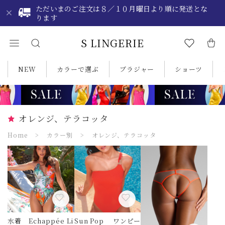
ただいまのご注文は８／１０月曜日より順に発送とな
ります
S LINGERIE
NEW
カラーで選ぶ
ブラジャー
ショーツ
オレンジ、テラコッタ
Home
カラー別
オレンジ、テラコッタ
水着 Echappée Li
Sun Pop ワンピー