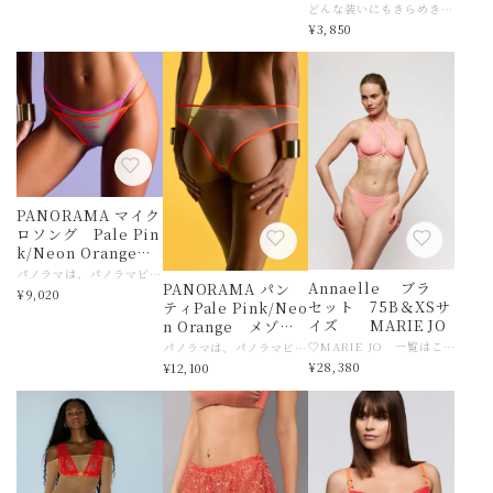
TRASPARENZE
どんな装いにもきらめきと洗練をプラスする、 完璧なシルバールレックスマイクロネットタイツ。 ソフトで伸縮性のある素材を使用し、快適なフィット感と洗練された輝きを提供します。 ロゴ入りのソフトなウエストバンドがしっかりフィットし、 マチのシームレスなデザインが滑らかで完璧なルックスを実現。 エレガントなシーンにも、普段のスタイルに華やかさをプラスしたいときにも最適。 【商品名】TRASPARENZE ラメマイクロネットタイツ AIR 【サイズ】trasparenz 1/2, 3/4サイズ 日本サイズ目安 1/2サイズ→M目安 3/4サイズ→L目安 ☆サイズ表も重ねてご覧くださいませ♡ 【素材】ナイロン、エラスタン、ラメ 【色】コーラル 【ご注意事項】モニターの発色の具合によって実際のものと色が異なる場合がございます。 【ブランド紹介】 １９８５年創業のイタリアレッグウェアブランド♡ 高品質で、魅惑的な脚元を作ってくれるTRASPARENZEは日本の大人女性にも 長く愛されています。 常に環境に配慮した迅速なプロセスと価値ある製品を生み出すイタリアレッグウェアの パッションのもと、ファッション性の高い、ストッキング、タイツ、レギンス、ステイアップなどを世界に届けております。
¥3,850
PANORAMA マイク
ロソング Pale Pin
k/Neon Orange
メゾンクローズ
パノラマは、パノラマビューのように縁取られた超軽量ランジェリーで構成されています。肌に溶け込む柔らかなパステルカラー、締め付けずに形を整えるシャープで鮮やかな輪郭。フィルターなし―隠すものなく裸の感覚を自由に味わえる。親密さを360度見つめる。 透明なパステルカラーのチュールを使用したマイクロタンガ。超薄型蛍光エラスティックで構造化。ゴールドのスライダーでサイドを調節可能、精密なフィットを実現。背面のセンターリングが腰のラインを強調。前面に浮き彫りのメゾン・クロースロゴ。コットン裏地なしの完全なシースルー仕上げ。 パノラマコレクション 広角ショットを描くように繊細に構成されています。開放的で繊細、肌と想像力が呼吸できるように計算されています。パノラマビューのように縁取られた、超軽量 PANORAMAは、広角ショットを描くようにランジェリーを構成する 開放的で繊細、肌と想像力が呼吸できるように計算されたデザイン。 超軽量のショーツは、パノラマ風景のように縁取られる。親密さに注がれる360度の視線。 肌に溶け込むパステルカラー、くっきりとした明るい輪郭が、締め付けずに縁取る。その効果は繊細で、グラフィックで、絵画的とも言える。裾は開放的に、何も隠さず、自由を感じる選択をあなたに委ねる。縁取られた愛撫。軽やかな地平線。 PANORAMAコレクション一覧はこちら https://www.slingerie.shop/categories/7172324 【商品名】メゾンクローズ PANORAMA マイクロソングPale Pink/Neon Orange 【サイズ】メゾンクローズ Sサイズ 日本サイズ目安 ・Sサイズ→日本M〜Lサイズ目安 ☆サイズ感がご不明な場合は、どうぞ店舗へお問い合わせくださいませ 【素材】ナイロン、ポリウレタン 【色】Pale Pink/Neon Orange 【ご注意事項】 インポート商品になりますので少しゆったりめです。 モニターの発色の具合によって実際のものと色が異なる場合がございます。 【その他商品説明】 2006年創業 大胆さを日常的に愛用するメゾン・クローズ 繊細さで、官能性を開示し、 削ぎ落とされた生地と研ぎ澄まされた形が融合し、 独創的な縫い目が傑作を織り成し、 豊かな味わいの中で、フランス流の誘惑を称える美学が花開くランジェリーブランド 枠にはめられた決まりごとや、 何時何分が何を意味するのかに とらわれることない世界 肌に彫刻を施すかのように、独自のボディアートで生み出されています
Annaelle ブラ
PANORAMA パン
¥9,020
セット 75B＆XSサ
ティPale Pink/Neo
イズ MARIE JO
n Orange メゾン
クローズ
♡MARIE JO 一覧はこちら https://www.slingerie.shop/categories/6642812 【商品名】Annaelle ブラセット MARIE JO 【サイズ】 ・ブラジャー９０B（７５B/3４B）サイズ ・ソング ３６（XS）サイズ 日本サイズ目安 ブラジャー９０B→日本７５BC目安 ソング３６サイズ→日本Mサイズ目安 ☆サイズ感がご不明な場合は、どうぞ店舗へお問い合わせくださいませ 国産目安より、少しゆったりめです。 【素材】ナイロン、ポリウレタン、コットン 【色】Neon Peach 【ご注意事項】 インポート商品になりますので少しゆったりめです。 モニターの発色の具合によって実際のものと色が異なる場合がございます。 【その他商品説明】 こちらのブランド紹介ブログはこちら https://www.slingerie.shop/blog/2025/05/08/122258
パノラマは、パノラマビューのように縁取られた超軽量ランジェリーで構成されています。肌に溶け込む柔らかなパステルカラー、締め付けずに形を整えるシャープで鮮やかな輪郭。フィルターなし―隠すものなく裸の感覚を自由に味わえる。親密さを360度見つめる。 透明なパステルカラーのチュール製ブリーフ。ウエストには超薄型蛍光エラスティックがアクセント。軽やかで快適なカット。背面にコントラストを効かせたメゾン・クロースのロゴ。 完全な透明感のためコットン裏地なし。 パノラマコレクション 広角ショットを描くように繊細に構成されています。開放的で繊細、肌と想像力が呼吸できるように計算されています。パノラマビューのように縁取られた、超軽量 PANORAMAは、広角ショットを描くようにランジェリーを構成する 開放的で繊細、肌と想像力が呼吸できるように計算されたデザイン。 超軽量のショーツは、パノラマ風景のように縁取られる。親密さに注がれる360度の視線。 肌に溶け込むパステルカラー、くっきりとした明るい輪郭が、締め付けずに縁取る。その効果は繊細で、グラフィックで、絵画的とも言える。裾は開放的に、何も隠さず、自由を感じる選択をあなたに委ねる。縁取られた愛撫。軽やかな地平線。 PANORAMAコレクション一覧はこちら https://www.slingerie.shop/categories/7172324 【商品名】メゾンクローズ PANORAMA パンティPale Pink/Neon Orange 【サイズ】メゾンクローズ Sサイズ 日本サイズ目安 ・Sサイズ→日本M〜Lサイズ目安 ☆サイズ感がご不明な場合は、どうぞ店舗へお問い合わせくださいませ 【素材】ナイロン、ポリウレタン 【色】Pale Pink/Neon Orange 【ご注意事項】 インポート商品になりますので少しゆったりめです。 モニターの発色の具合によって実際のものと色が異なる場合がございます。 【その他商品説明】 2006年創業 大胆さを日常的に愛用するメゾン・クローズ 繊細さで、官能性を開示し、 削ぎ落とされた生地と研ぎ澄まされた形が融合し、 独創的な縫い目が傑作を織り成し、 豊かな味わいの中で、フランス流の誘惑を称える美学が花開くランジェリーブランド 枠にはめられた決まりごとや、 何時何分が何を意味するのかに とらわれることない世界 肌に彫刻を施すかのように、独自のボディアートで生み出されています
¥28,380
¥12,100