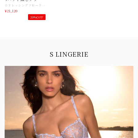
ジャー 70Bサイズ
☆ドレッシングフローラル コレクション一覧はこちら https://www.slingerie.shop/categories/2666163 リズシャルメルのアイコニックラインドレッシングフローラルに春の到来をイメージした 新色エメラルドがシーズンカラーとして加わりました。 自然の再生にインスパイアされた爽快なエメラルドカラーは、私たちにエネルギーを感じさせます。陽氣で軽やかなカラーが肌を明るく照らし、ギピュールレースは繊細な透かし彫りで肌の上でエレガントに輪郭を描きます。 今シーズンは新しくキャミソールとフレアショーツが加わりました キャミソールはこのためだけに作られた特別なモチーフ。 ギピュール技法を用いて作られており透明感と軽さを兼ね備えバックスタイルを引き立てています。 着心地の良いストレッチシルクがなめらかな手触りと光沢の陰影で女性の曲線の美しさを強調しています。 エレガントな花の霞に包まれて。 上質なスパイダーチュールに施された花柄刺繍の抗いがたい洗練 ドレッシング・フローラル・コレクションの魅力に酔いしれてください。 パッドなしのブラは、フローラルな香りと魅力的なフレンチ・チャームであなたを魅了します。 アールデコにインスパイアされた厚めの花柄刺繍が時代を超越し、ソフトなスパイダーチュールが快適さをプラス。ドレッシング・フローラル・ランジェリーで、毎日軽やかな誘惑に包まれて。 【商品名】リズシャルメル ドレッシングフローラル エメラルド 3/4パットなしブラジャー （パット無し、一枚布ブラです） 【サイズ】 ブラ８５Bサイズ（３２B）➡日本７０BC目安 アンダーバスト ６８〜７２ トップバスト ８４〜８６日本サイズ目安 ☆サイズ感がご不明な場合は、どうぞ店舗へお問い合わせくださいませ 国産目安より、少しゆったりめです。 【素材】ポリエステル、ナイロン、ポリウレタン、コットン 【色】エメラルド 【ご注意事項】 インポート商品になりますので少しゆったりめです。 モニターの発色の具合によって実際のものと色が異なる場合がございます。 【その他商品説明】 フランスを代表する一流ブランド 【リズシャルメル】 目を見張るほどに繊細なレースは高貴な印象とステイタスを演出。 リズ シャルメル社は 1953 年にフランス第三の都市リヨンに創業しました。 商標である LISE CHARMEL(リズ シャルメル)の CHARMEL はフランス語の CHARME(シャルム:魅力、英語のチャーム)から生まれた造語。 LISE は創業者の愛する女性の名前でした。(彼女は創業者の夫人となりました) 1975 年に現在の社長である JacquesDAUMAL が経営者となりました。 以来現在に至るまでクリエイティブで着け心地がよく、 洗練されてエレガントでありながら手の届く範囲の価格帯の商品を提供すべく、 努力を重ねてきました。 フランスのオートクチュールの伝統に裏打ちされた高度な縫製テクニックに加えて、 常にモードの流れを意識し、 アウターの流行に連動したカラー、ショーツのカット、デザインを取り入れています。 パリのギャラリーラファイエット、プランタンデパートでは、 常に売上の 1、2 位を占めるフランスを代表するブランドです。 フランス国内での売上の 30%以上は男性によるものです。 バレンタインやクリスマスシーズンには多くの男性が パートナーの女性にリズシャルメルを贈っています。 プロフェッショナルの間でシャルメルが評価されているのは、 レースの開発力と細かいディテールに及ぶデザイン力です。 豪華なギピュールストレッチレース、モチーフの大きな多色使いのブロードレース、 プリントのマイクロチュールの上に刺繍したものなど、常に新しい表現を目指しています。 ショーツやストリングスのバック部分に至るまでデザイナーの細心の注意が払われています。 ヨーロッパの女性向けの下着メーカーとしては最大数のデザイナーを抱えています。 ブラジャー、ショーツ類とお揃いのスリップ、キャミソールなどのランジェリー、 部屋着、ニット類など幅広い商品を提案しています。
リズシャルメル
¥21,120
20%OFF
Information
S LINGERIE