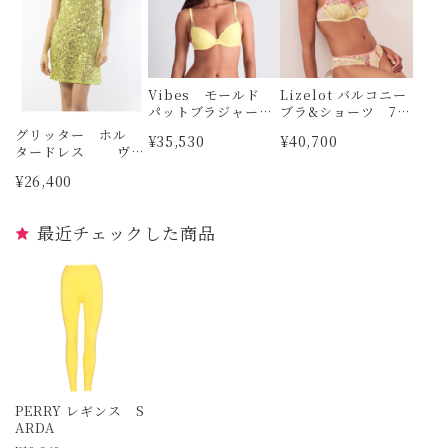
Vibes モールド
Lizelot バルコニー
パットブラジャー
ブラ&ショーツ 70
AUBADE
C＆XS MARIE JO
グリッター ホル
¥35,530
¥40,700
タードレス ヴェ
ルデッシマ
¥26,400
最近チェックした商品
PERRY レギンス S
ARDA