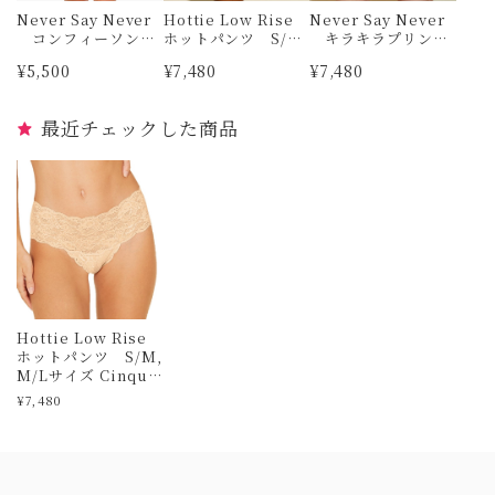
Never Say Never
Hottie Low Rise
Never Say Never
コンフィーソン
ホットパンツ S/M
キラキラプリン
グ M/Lサイズ Fo
サイズ Portofino B
ト ホットパンツ
¥5,500
¥7,480
¥7,480
ntana コサベラ
lue コサベラ
S/Mサイズ Sacha B
lueme コサベラ
最近チェックした商品
Hottie Low Rise
ホットパンツ S/M,
M/Lサイズ Cinque
コサベラ
¥7,480
Information