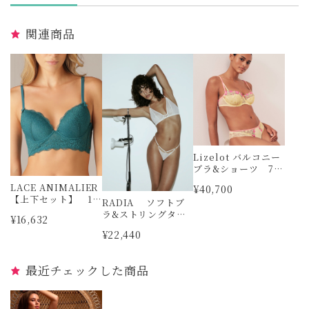
関連商品
Lizelot バルコニー
ブラ&ショーツ 70
C＆XS MARIE JO
LACE ANIMALIER
¥40,700
【上下セット】 1サ
RADIA ソフトブ
イズ ヴェルデッ
ラ&ストリングタン
¥16,632
シマ
ガ SARDA
¥22,440
最近チェックした商品