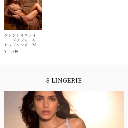
フレンチキスライ
ト ブラジャー&
ヒップタンガ MAI
SON CLOSE
¥44,440
Information
S LINGERIE