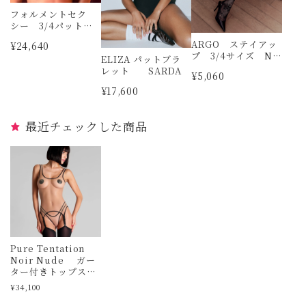
フォルメントセク
シー 3/4パット無
しブラジャー リ
ARGO ステイアッ
¥24,640
ズシャルメル
プ 3/4サイズ NE
ELIZA パットブラ
RO TRASPARENZ
レット SARDA
¥5,060
E
¥17,600
最近チェックした商品
Pure Tentation
Noir Nude ガー
ター付きトップス
MAISON CLOSE
¥34,100