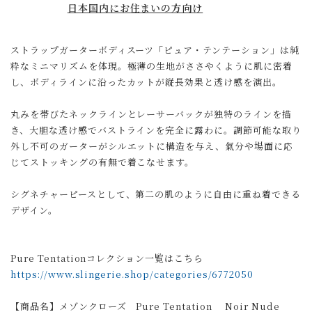
日本国内にお住まいの方向け
ストラップガーターボディスーツ「ピュア・テンテーション」は純
粋なミニマリズムを体現。極薄の生地がささやくように肌に密着
し、ボディラインに沿ったカットが縦長効果と透け感を演出。
丸みを帯びたネックラインとレーサーバックが独特のラインを描
き、大胆な透け感でバストラインを完全に露わに。調節可能な取り
外し不可のガーターがシルエットに構造を与え、氣分や場面に応
じてストッキングの有無で着こなせます。
シグネチャーピースとして、第二の肌のように自由に重ね着できる
デザイン。
Pure Tentationコレクション一覧はこちら
https://www.slingerie.shop/categories/6772050
【商品名】メゾンクローズ Pure Tentation Noir Nude