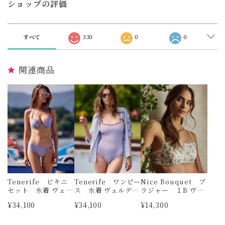
ショップの評価
すべて
330
0
0
関連商品
Tenerife ビキニ
Tenerife ワンピー
Nice Bouquet ブ
セット 水着 ヴェル
ス 水着 ヴェルデッ
ラジャー １B ヴェ
デッシマ
シマ
ルデッシマ
¥34,100
¥34,100
¥14,300