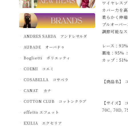
ワイヤレスブ
カバー力を高
柔らかく伸縮
プルオーバー
調節可能なス
ANDRES SARDA アンドレサルダ
レース：93
AUBADE オーバドゥ
裏地：95%
Boglietti ボリエッティ
カップ：51%
COEMI コエミ
COSABELLA コサベラ
【商品名】 コ
CANAT カナ
COTTON CLUB コットンクラブ
【サイズ】 
70C, 70D,
effetto エフェット
EXILIA エクセリア