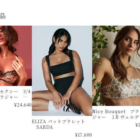
品
セクシー 3/4
ブラジャー
ル
¥24,640
Nice Bouquet ブラ
ジャー １B ヴェルデ
ELIZA パットブラレット
マ
¥
SARDA
¥17,600