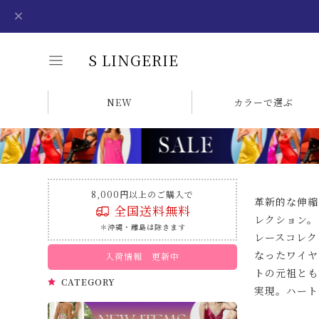
S LINGERIE
NEW
カラーで選ぶ
8,000円以上のご購入で
革新的な伸縮
全国送料無料
レクション。
＊沖縄・離島は除きます
レースコレク
なったワイヤ
入荷情報 更新中
トの元祖とも
CATEGORY
実現。ハート