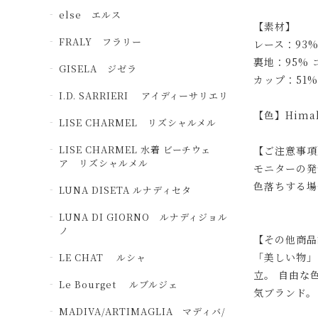
else エルス
【素材】
FRALY フラリー
レース：93
裏地：95%
GISELA ジゼラ
カップ：51%
I.D. SARRIERI アイディーサリエリ
【色】Himal
LISE CHARMEL リズシャルメル
LISE CHARMEL 水着 ビーチウェ
【ご注意事項
ア リズシャルメル
モニターの発
色落ちする場
LUNA DISETA ルナディセタ
LUNA DI GIORNO ルナディジョル
ノ
【その他商品
「美しい物」
LE CHAT ルシャ
立。 自由な
Le Bourget ルブルジェ
気ブランド。
MADIVA/ARTIMAGLIA マディバ/