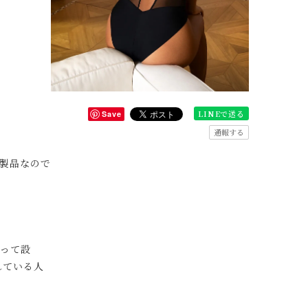
LINEで送る
Save
通報する
製品なので
って設
れている人