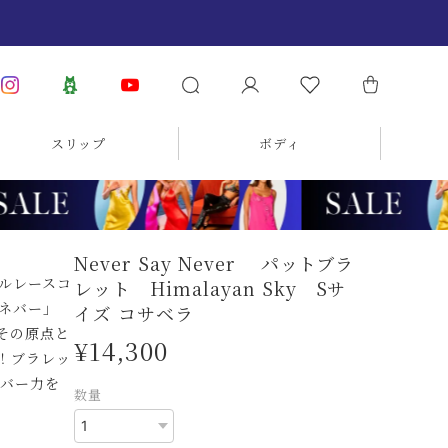
スリップ
ボディ
Never Say Never パットブラ
ルレースコ
レット Himalayan Sky Sサ
ネバー」
イズ コサベラ
その原点と
¥14,300
！ブラレッ
バー力を
数量