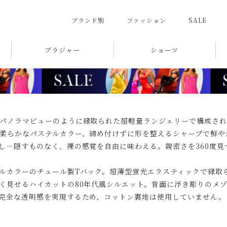
ブランド別
ファッション
SALE
ブラジャー
ショーツ
パノラマビューのように縁取られた超軽量ランジェリーで構成され
柔らかなパステルカラー、締め付けずに形を整えるシャープで鮮や
し―隠すものなく、裸の感覚を自由に味わえる。親密さを360度見
ルカラーのチュール製Tバック。超薄型蛍光エラスティックで縁取
く見せるハイカットの80年代風シルエット。背面に浮き彫りのメ
完全な透明感を実現するため、コットン裏地は使用していません。