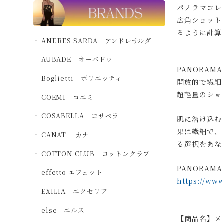
パノラマコレ
広角ショット
るように計算
ANDRES SARDA アンドレサルダ
AUBADE オーバドゥ
PANORA
Boglietti ボリエッティ
開放的で繊細
超軽量のショ
COEMI コエミ
COSABELLA コサベラ
肌に溶け込む
果は繊細で、
CANAT カナ
る選択をあな
COTTON CLUB コットンクラブ
PANORA
effetto エフェット
https://ww
EXILIA エクセリア
else エルス
【商品名】メゾ