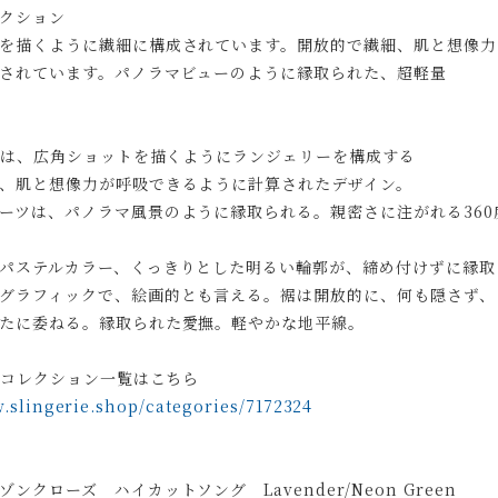
クション
を描くように繊細に構成されています。開放的で繊細、肌と想像力
されています。パノラマビューのように縁取られた、超軽量
MAは、広角ショットを描くようにランジェリーを構成する
、肌と想像力が呼吸できるように計算されたデザイン。
ーツは、パノラマ風景のように縁取られる。親密さに注がれる360
パステルカラー、くっきりとした明るい輪郭が、締め付けずに縁取
グラフィックで、絵画的とも言える。裾は開放的に、何も隠さず、
たに委ねる。縁取られた愛撫。軽やかな地平線。
MAコレクション一覧はこちら
w.slingerie.shop/categories/7172324
ンクローズ ハイカットソング Lavender/Neon Green