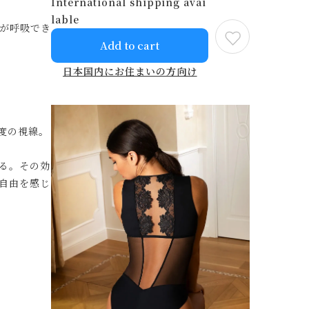
International shipping avai
lable
が呼吸でき
Add to cart
日本国内にお住まいの方向け
度の視線。
る。その効
自由を感じ