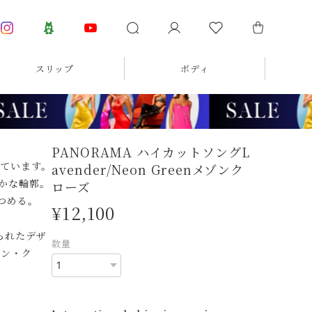
スリップ
ボディ
PANORAMA ハイカットソングL
ています。
avender/Neon Greenメゾンク
かな輪郭。
ローズ
つめる。
¥12,100
られたデザ
数量
ゾン・ク