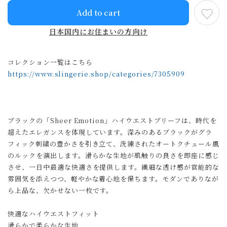
Add to cart
日本国内にお住まいの方向け
コレクション一覧はこちら
https://www.slingerie.shop/categories/7305909
ブラックの「Sheer Emotion」ハイウエストブリーフは、時代を
超えたエレガンスを体現しています。深みのあるブラックがグラ
フィック刺繍の豊かさを引き立て、洗練されたオートクチュール風
のルックを演出します。滑らかな生地が肌触りの良さを即座に感じ
させ、一日中最適な快適さを提供します。繊細な透け感が官能的な
雰囲気を添えつつ、軽やかな着心地を保ちます。モダンでありなが
ら上品な、欠かせない一枚です。
快適なハイウエストフィット
滑らかで柔らかな生地