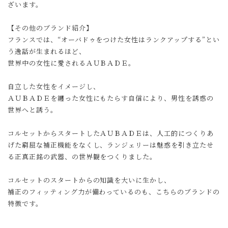
ざいます。
【その他のブランド紹介】
フランスでは、“オーバドゥをつけた女性はランクアップする”とい
う逸話が生まれるほど、
世界中の女性に愛されるＡＵＢＡＤＥ。
自立した女性をイメージし、
ＡＵＢＡＤＥを纏った女性にもたらす自信により、男性を誘惑の
世界へと誘う。
コルセットからスタートしたＡＵＢＡＤＥは、人工的につくりあ
げた窮屈な補正機能をなくし、ランジェリーは魅惑を引き立たせ
る正真正銘の武器、の世界観をつくりました。
コルセットのスタートからの知識を大いに生かし、
補正のフィッティング力が備わっているのも、こちらのブランドの
特徴です。