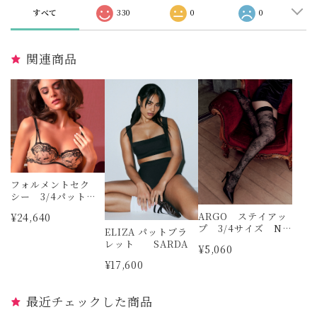
すべて
330
0
0
関連商品
フォルメントセク
シー 3/4パット無
しブラジャー リ
ARGO ステイアッ
¥24,640
ズシャルメル
プ 3/4サイズ NE
ELIZA パットブラ
RO TRASPARENZ
レット SARDA
¥5,060
E
¥17,600
最近チェックした商品