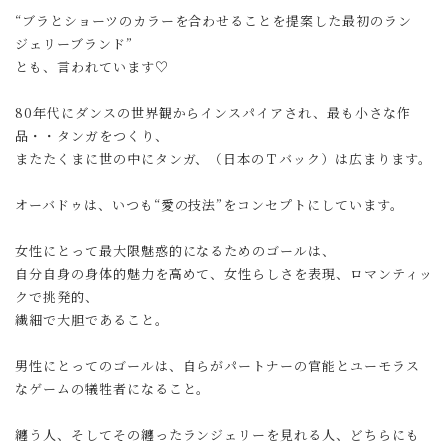
“ブラとショーツのカラーを合わせることを提案した最初のラン
ジェリーブランド”
とも、言われています♡
80年代にダンスの世界観からインスパイアされ、最も小さな作
品・・タンガをつくり、
またたくまに世の中にタンガ、（日本のＴバック）は広まります。
オーバドゥは、いつも“愛の技法”をコンセプトにしています。
女性にとって最大限魅惑的になるためのゴールは、
自分自身の身体的魅力を高めて、女性らしさを表現、ロマンティッ
クで挑発的、
繊細で大胆であること。
男性にとってのゴールは、自らがパートナーの官能とユーモラス
なゲームの犠牲者になること。
纏う人、そしてその纏ったランジェリーを見れる人、どちらにも