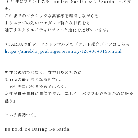
2024年にブランド名を「Andrés Sardá」から「Sarda」へと変
更。
これまでのクラシックな高級感を維持しながらも、
よりエッジの効いたモダンで新たな世代をも
魅了するクリエイティビティへと進化を遂げています。
✴︎SARDAの前身 アンドレサルダのブランド紹介ブログはこちら
https://ameblo.jp/slingerie/entry-12640649165.html
男性の視線ではなく、女性自身のために
Sardaの最も核となる哲学は、
「男性を喜ばせるためではなく、
女性が自分自身に自信を持ち、美しく、パワフルであるために服を
纏う」
という姿勢です。
Be Bold. Be Daring. Be Sarda.