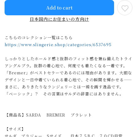
Add to cart
日本国内にお住まいの方向け
こちらのコレクション一覧はこちら
https://www.slingerie.shop/categories/6537695
しっかりとしたホールド感と抜群のフィット感を兼ね備えたトライ
アングルブラ。抜群の着心地で、何度でも着たくなる一着です。
「Bremer」がベストセラーであるのには理由があります。大胆な
デザインと一日中着ていられる着心地で、その瞬間を輝かせる——
まさに、ありきたりなランジェリーとは一線を画す逸品です。
「ベーシック」？ その言葉はサルダの辞書にはありません。
【商品名】SARDA BREMER ブラレット
【サイズ】
サルダ ブラジャー Sサイズ 日本７５B C、７０CD目安