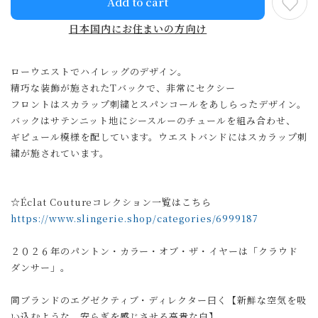
Add to cart
日本国内にお住まいの方向け
ローウエストでハイレッグのデザイン。
精巧な装飾が施されたTバックで、非常にセクシー
フロントはスカラップ刺繍とスパンコールをあしらったデザイン。
バックはサテンニット地にシースルーのチュールを組み合わせ、
ギピュール模様を配しています。ウエストバンドにはスカラップ刺
繍が施されています。
☆Éclat Coutureコレクション一覧はこちら
https://www.slingerie.shop/categories/6999187
２０２６年のパントン・カラー・オブ・ザ・イヤーは「クラウド
ダンサー」。
同ブランドのエグゼクティブ・ディレクター曰く【新鮮な空気を吸
い込むような、安らぎを感じさせる高貴な白】。