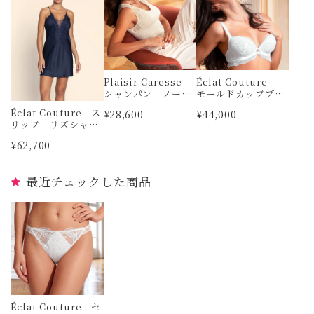
Plaisir Caresse
Éclat Couture
シャンパン ノース
モールドカップブラ
リーブニットトップ
ジャー リズシャル
Éclat Couture ス
¥28,600
¥44,000
ス リズシャルメル
メル
リップ リズシャル
メル
¥62,700
最近チェックした商品
Éclat Couture セ