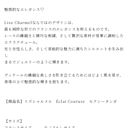
魅惑的なエレガンス♡
Lise Charmelならではのデザインは、
最も純粋な形でのフランスのエレガンスを称えるものです。
レースの繊細さと精巧な刺繍、そして贅沢な素材が見事に調和した
エクラクチュール。
光と女性らしさ、そして官能的な魅力に満ちたシルエットを生み出
し
まるでジュエリーのように輝きます。
ディテールの繊細な美しさを引き立てるためにほどよく肌を見せ、
身体の上で魅惑的な輝きを放ちます。
【商品名】リズシャルメル Éclat Couture セクシータンガ
【サイズ】
フランスサイズ ０（３６）サイズ