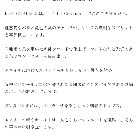
LISE CHARMELは、「Eclat Couture」でこの白を讃えます。
魅惑的なバラと蔓性の葉のモチーフが、レースの繊細なスピリット
を再解釈しています。
３種類の糸を用いた刺繍をコードで仕上げ、マットな糸と光沢のあ
る糸でコントラストを生み出し、
スタイルに応じてスパンコールをあしらい、輝きを放つ。
背中にはアールデコの洗練された雰囲気にインスパイアされた刺繡
のバンドが施されています。
プレタポルテには、オーガンザをあしらった刺繡のトップス。
エアリーで輝くホワイトは、女性らしいシルエットを優雅に、そし
て華やかに引き立てます。