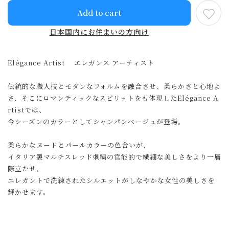
Add to cart
日本国内にお住まいの方向け
Elégance Artist エレガンス アーティスト
伝統的な職人技とモダンなフォルムを融合させ、柔らかさと心地よ
さ、そこにロマンティックなスピリットをも体現したElégance A
rtistでは、
今シーズンのカラーとしてシャンパンベージュが登場。
柔らかなヌードとパールカラーの色合いが、
イタリア製マルチスレッド刺繍の官能的で繊細な美しさをより一層
際立たせ、
エレガントで洗練されたシルエットがしなやかな女性の美しさを
輝かせます。