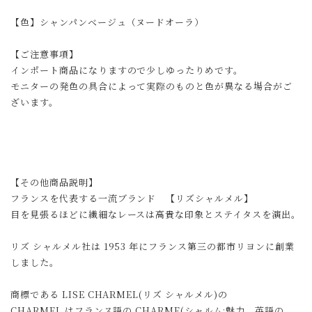
【色】シャンパンベージュ（ヌードオーラ）
【ご注意事項】
インポート商品になりますので少しゆったりめです。
モニターの発色の具合によって実際のものと色が異なる場合がご
ざいます。
【その他商品説明】
フランスを代表する一流ブランド 【リズシャルメル】
目を見張るほどに繊細なレースは高貴な印象とステイタスを演出。
リズ シャルメル社は 1953 年にフランス第三の都市リヨンに創業
しました。
商標である LISE CHARMEL(リズ シャルメル)の
CHARMEL はフランス語の CHARME(シャルム:魅力、英語の