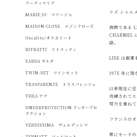
アーティマリア
リズ シャル
MARIE JO マリージョ
MAISON CLOSE メゾンクローズ
商標である L
CHARMEL
Oscalito/オスカリート
語。
RITRATTI リトラッティ
LISE は
SARDA サルダ
TWIN-SET ツインセット
1975 年に
TRASPARENZE トラスパレンツェ
以来現在に至
THEA テア
洗練されてエ
努力を重ねて
UNDERPROTECTION アンダープロ
テクション
フランスのオ
VERDISSIMA ヴェルデッシマ
常にモードの
ZERMATT ツェルマット