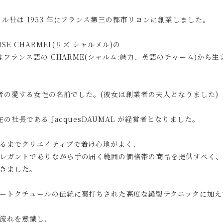
メル社は 1953 年にフランス第三の都市リヨンに創業しました。
ISE CHARMEL(リズ シャルメル)の
 はフランス語の CHARME(シャルム:魅力、英語のチャーム)から
創業者の愛する女性の名前でした。(彼女は創業者の夫人となりました)
現在の社長である JacquesDAUMAL が経営者となりました。
るまでクリエイティブで着け心地がよく、
レガントでありながら手の届く範囲の価格帯の商品を提供すべく、
きました。
ートクチュールの伝統に裏打ちされた高度な縫製テクニックに加え
流れを意識し、