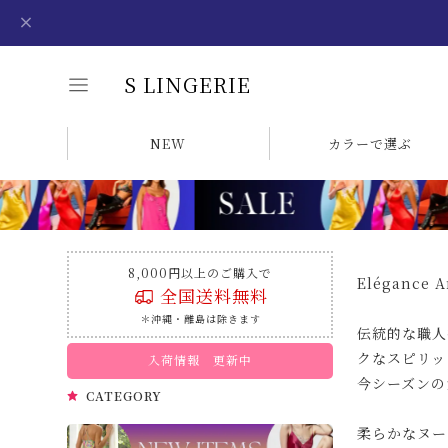
S LINGERIE
NEW
カラーで選ぶ
8,000円以上のご購入で
Elégance
全国送料無料
＊沖縄・離島は除きます
伝統的な職人
クなスピリット
入荷情報 更新中
今シーズンの
CATEGORY
柔らかなヌー