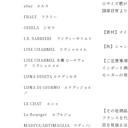
☆サイズ感が
else エルス
国産目安より
FRALY フラリー
GISELA ジゼラ
【素材】ナイ
I.D. SARRIERI アイディーサリエリ
【色】シャン
LISE CHARMEL リズシャルメル
LISE CHARMEL 水着 ビーチウェ
【ご注意事項
ア リズシャルメル
インポート商
モニターの発
LUNA DISETA ルナディセタ
LUNA DI GIORNO ルナディジョル
ノ
LE CHAT ルシャ
【その他商品
Le Bourget ルブルジェ
フランスを代
目を見張るほ
MADIVA/ARTIMAGLIA マディバ/