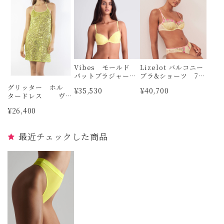
Vibes モールド
Lizelot バルコニー
パットブラジャー
ブラ&ショーツ 70
AUBADE
C＆XS MARIE JO
グリッター ホル
¥35,530
¥40,700
タードレス ヴェ
ルデッシマ
¥26,400
最近チェックした商品