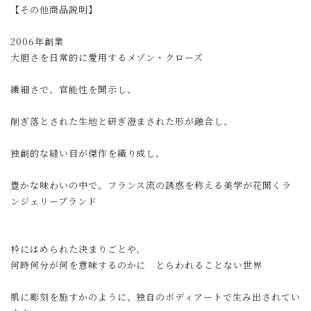
【その他商品説明】
2006年創業
大胆さを日常的に愛用するメゾン・クローズ
繊細さで、官能性を開示し、
削ぎ落とされた生地と研ぎ澄まされた形が融合し、
独創的な縫い目が傑作を織り成し、
豊かな味わいの中で、フランス流の誘惑を称える美学が花開くラ
ンジェリーブランド
枠にはめられた決まりごとや、
何時何分が何を意味するのかに とらわれることない世界
肌に彫刻を施すかのように、独自のボディアートで生み出されてい