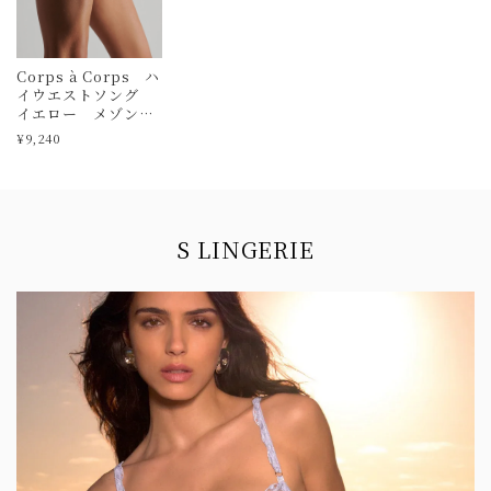
Corps à Corps ハ
イウエストソング
イエロー メゾンク
ローズ
¥9,240
Information
S LINGERIE