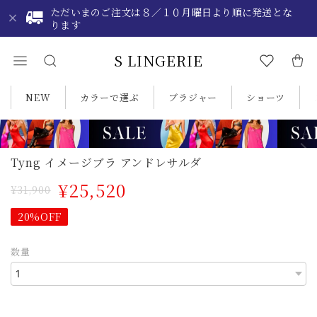
ただいまのご注文は８／１０月曜日より順に発送とな
ります
S LINGERIE
NEW
カラーで選ぶ
ブラジャー
ショーツ
Tyng イメージブラ アンドレサルダ
¥25,520
¥31,900
20%OFF
数量