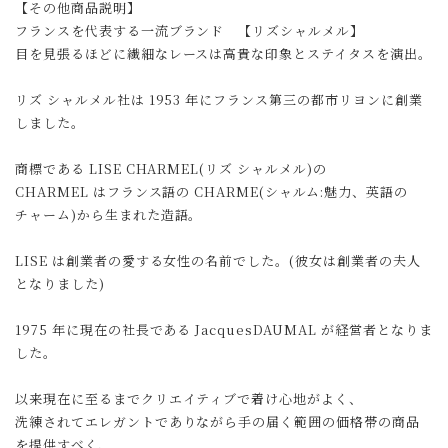
【その他商品説明】
フランスを代表する一流ブランド 【リズシャルメル】
目を見張るほどに繊細なレースは高貴な印象とステイタスを演出。
リズ シャルメル社は 1953 年にフランス第三の都市リヨンに創業
しました。
商標である LISE CHARMEL(リズ シャルメル)の
CHARMEL はフランス語の CHARME(シャルム:魅力、英語の
チャーム)から生まれた造語。
LISE は創業者の愛する女性の名前でした。(彼女は創業者の夫人
となりました)
1975 年に現在の社長である JacquesDAUMAL が経営者となりま
した。
以来現在に至るまでクリエイティブで着け心地がよく、
洗練されてエレガントでありながら手の届く範囲の価格帯の商品
を提供すべく、