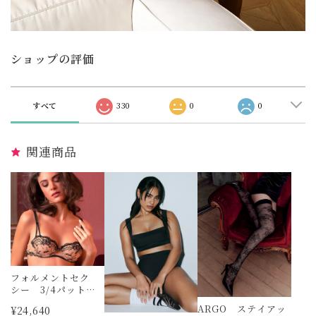
ショップの評価
すべて
330
0
0
関連商品
フォルメントセク
シー 3/4パット無
しブラジャー リ
ARGO ステイアッ
¥24,640
ズシャルメル