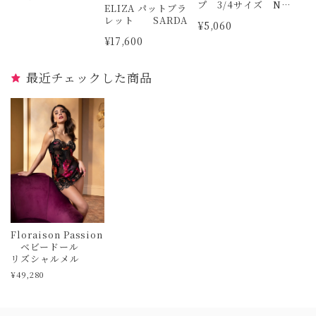
プ 3/4サイズ NE
ELIZA パットブラ
RO TRASPARENZ
レット SARDA
¥5,060
E
¥17,600
最近チェックした商品
Floraison Passion
ベビードール
リズシャルメル
¥49,280