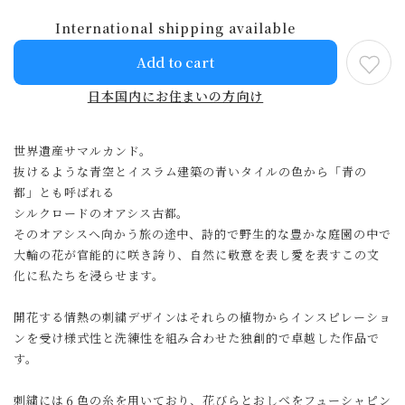
International shipping available
Add to cart
日本国内にお住まいの方向け
世界遺産サマルカンド。
抜けるような青空とイスラム建築の青いタイルの色から「青の
都」とも呼ばれる
シルクロードのオアシス古都。
そのオアシスへ向かう旅の途中、詩的で野生的な豊かな庭園の中で
大輪の花が官能的に咲き誇り、自然に敬意を表し愛を表すこの文
化に私たちを浸らせます。
開花する情熱の刺繍デザインはそれらの植物からインスピレーショ
ンを受け様式性と洗練性を組み合わせた独創的で卓越した作品で
す。
刺繍には６色の糸を用いており、花びらとおしべをフューシャピン