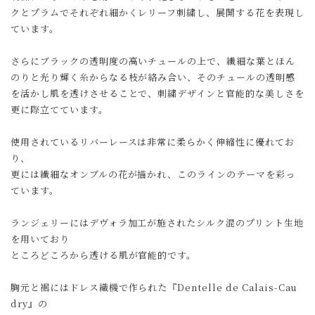
クとプラムでそれぞれ細かくレリーフ刺繍し、展開する花を表現し
ています。
さらにブラックの透明度の高いチュールの上で、繊細な葉とほん
のりと光り輝く糸からなる枝が絡み合い、そのチュールの透明感
を活かし肌を透けさせることで、刺繍デザインと官能的な美しさを
更に際立てています。
使用されているリバーレースは非常に柔らかく伸縮性に優れてお
り、
更には繊細なオンブルの花が描かれ、このラインのテーマを彩っ
ています。
ランジェリーにはデヴォラ加工が施されたシルク混のプリント生地
を用いており
ところどころから透ける肌が官能的です。
胸元と裾にはドレス織機で作られた『Dentelle de Calais-Cau
dry』の