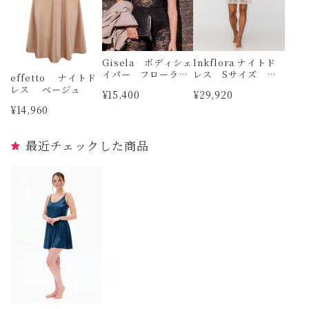
Gisela ボディシェ
Inkflora ナイトド
イパー フローラル
レス Sサイズ マ
effetto ナイトド
レース
イクロモダール C
レス ベージュ
¥15,400
¥29,920
OEMI
¥14,960
最近チェックした商品