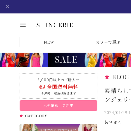
S LINGERIE
NEW
カラーで選ぶ
BLOG
8,000円以上のご購入で
全国送料無料
素晴らし
＊沖縄・離島は除きます
ンジェリ
入荷情報 更新中
2024/01/29 1
CATEGORY
皆さま♡