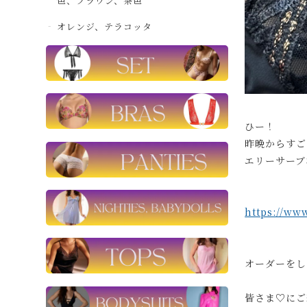
色、ブラウン、茶色
オレンジ、テラコッタ
ひー！
昨晩からすご
エリーサーブ
https://ww
オーダーをし
皆さま♡にご