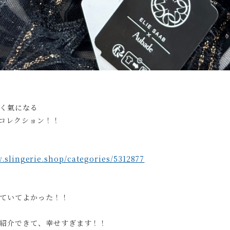
く氣になる
コレクション！！
w.slingerie.shop/categories/5312877
ていてよかった！！
紹介できて、
幸せすぎます！！