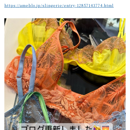
https://ameblo.jp/slingerie/entry-12857143774.html