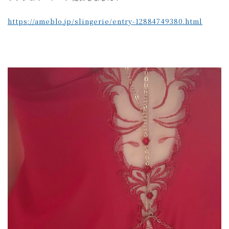
https://ameblo.jp/slingerie/entry-12884749380.html