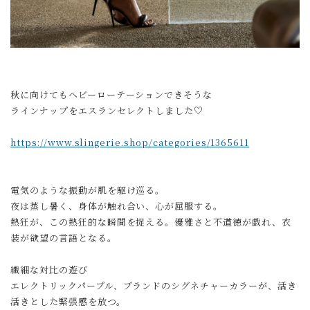
秋に向けてもヘビーローテーションできそうな
ラインナップをエスランセレクトしました♡
https://www.slingerie.shop/categories/1365611
電気のような振動が肌を駆け巡る。
夜は蒸し暑く、身体が触れ合い、心が屈服する。
熱狂が、この熱狂的な瞬間を捉える。優雅さと不道徳が戯れ、衣
装が欲望の言語となる。
繊細な対比の遊び
エレクトリックパープル、ブランドのシグネチャーカラーが、活き
活きとした緊張感を放つ。