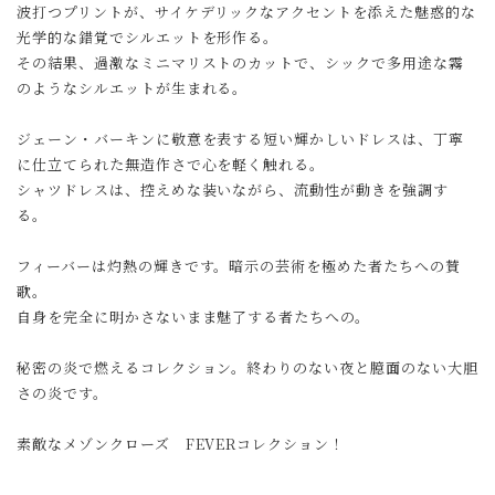
波打つプリントが、サイケデリックなアクセントを添えた魅惑的な
光学的な錯覚でシルエットを形作る。
その結果、過激なミニマリストのカットで、シックで多用途な霧
のようなシルエットが生まれる。
ジェーン・バーキンに敬意を表する短い輝かしいドレスは、丁寧
に仕立てられた無造作さで心を軽く触れる。
シャツドレスは、控えめな装いながら、流動性が動きを強調す
る。
フィーバーは灼熱の輝きです。暗示の芸術を極めた者たちへの賛
歌。
自身を完全に明かさないまま魅了する者たちへの。
秘密の炎で燃えるコレクション。終わりのない夜と臆面のない大胆
さの炎です。
素敵なメゾンクローズ FEVERコレクション！