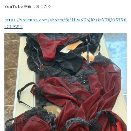
YouTube更新しました♡
https://youtube.com/shorts/fe3Hiw6UoJk?si=YT8JO53N0
sGL9Wff